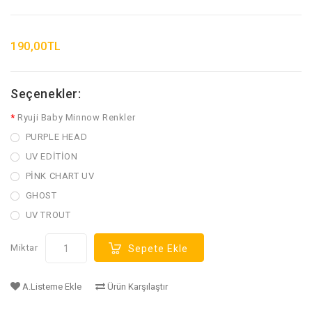
190,00TL
Seçenekler:
Ryuji Baby Minnow Renkler
PURPLE HEAD
UV EDİTİON
PİNK CHART UV
GHOST
UV TROUT
Miktar
Sepete Ekle
A.Listeme Ekle
Ürün Karşılaştır